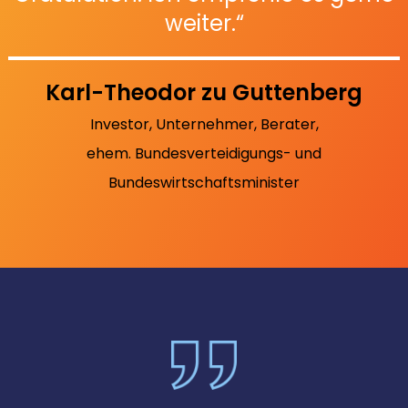
weiter.“
Karl-Theodor zu Guttenberg
Investor, Unternehmer, Berater,
ehem. Bundesverteidigungs- und
Bundeswirtschaftsminister