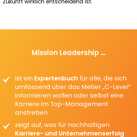
Zukunft wirklich entscheidend ist.
Mission Leadership …
ist ein
Expertenbuch
für alle, die sich
umfassend über das Metier „C-Level“
informieren wollen oder selbst eine
Karriere im Top-Management
anstreben
zeigt auf, was für nachhaltigen
Karriere- und Unternehmenserfolg