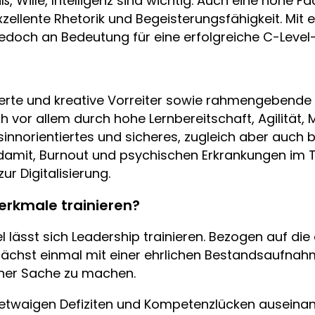
ß, Wille, Intelligenz sind wichtig. Auch eine hohe
xzellente Rhetorik und Begeisterungsfähigkeit. Mit 
jedoch an Bedeutung für eine erfolgreiche C-Level-K
ierte und kreative Vorreiter sowie rahmengebende
ich vor allem durch hohe Lernbereitschaft, Agilität, 
n sinnorientiertes und sicheres, zugleich aber auch
 damit, Burnout und psychischen Erkrankungen im
ur Digitalisierung.
rkmale trainieren?
kel lässt sich Leadership trainieren. Bezogen auf d
chst einmal mit einer ehrlichen Bestandsaufnahm
gener Sache zu machen.
 etwaigen Defiziten und Kompetenzlücken auseinand