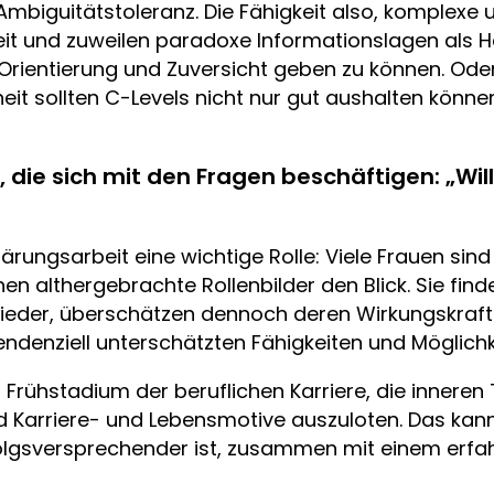
mbiguitätstoleranz. Die Fähigkeit also, komplexe
eit und zuweilen paradoxe Informationslagen als 
 Orientierung und Zuversicht geben zu können. Ode
t sollten C-Levels nicht nur gut aushalten könne
 die sich mit den Fragen beschäftigen: „Wil
lärungsarbeit eine wichtige Rolle: Viele Frauen sin
nen althergebrachte Rollenbilder den Blick. Sie fin
eder, überschätzen dennoch deren Wirkungskraft 
endenziell unterschätzten Fähigkeiten und Möglichk
m Frühstadium der beruflichen Karriere, die inneren
d Karriere- und Lebensmotive auszuloten. Das kann 
folgsversprechender ist, zusammen mit einem erf